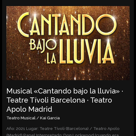
Musical
«Cantando
bajo
la
lluvia»
·
Teatre
Tívoli
Barcelona
·
Teatro
Apolo
Musical «Cantando bajo la lluvia» ·
Madrid
Teatre Tívoli Barcelona · Teatro
Apolo Madrid
Teatro Musical
/
Kai Garcia
Año: 2021 Lugar: Teatre Tívoli (Barcelona) / Teatro Apolo
(Madrid) Papel Interpretado: Don Lockwood (cuando era